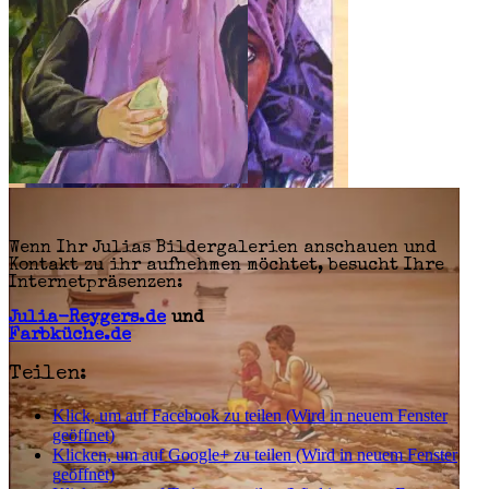
Wenn Ihr Julias Bildergalerien anschauen und
Kontakt zu ihr aufnehmen möchtet, besucht Ihre
Internetpräsenzen:
Julia-Reygers.de
und
Farbküche.de
Teilen:
Klick, um auf Facebook zu teilen (Wird in neuem Fenster
geöffnet)
Klicken, um auf Google+ zu teilen (Wird in neuem Fenster
geöffnet)