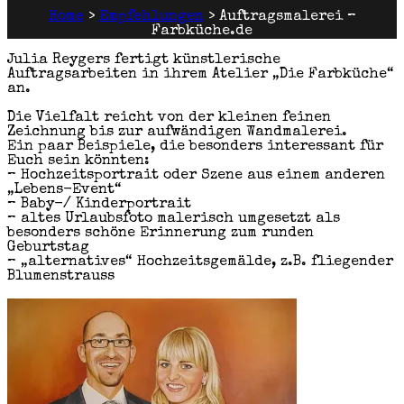
Home
>
Empfehlungen
>
Auftragsmalerei –
Farbküche.de
Julia Reygers fertigt künstlerische
Auftragsarbeiten in ihrem Atelier „Die Farbküche“
an.
Die Vielfalt reicht von der kleinen feinen
Zeichnung bis zur aufwändigen Wandmalerei.
Ein paar Beispiele, die besonders interessant für
Euch sein könnten:
– Hochzeitsportrait oder Szene aus einem anderen
„Lebens-Event“
– Baby-/ Kinderportrait
– altes Urlaubsfoto malerisch umgesetzt als
besonders schöne Erinnerung zum runden
Geburtstag
– „alternatives“ Hochzeitsgemälde, z.B. fliegender
Blumenstrauss