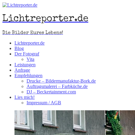
Lichtreporter.de
Die Bilder Eures Lebens!
Lichtreporter.de
Blog
Der Fotograf
Vita
Leistungen
Anfrage
Empfehlungen
Drucke – Bildermanufaktur-Bork.de
Auftragsmalerei – Farbküche.de
DJ – Beckertainment.com
Lies mich!
Impressum / AGB