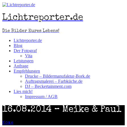
Lichtreporter.de
Die Bilder Eures Lebens!
Lichtreporter.de
Blog
Der Fotograf
Vita
Leistungen
Anfrage
Empfehlungen
Drucke – Bildermanufaktur-Bork.de
Auftragsmalerei – Farbküche.de
DJ – Beckertainment.com
Lies mich!
Impressum / AGB
16.08.2014 – Meike & Paul
Home
>