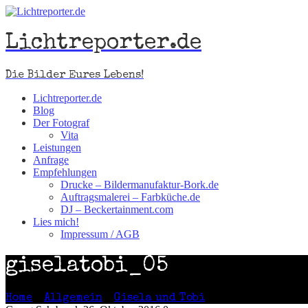
Lichtreporter.de
Die Bilder Eures Lebens!
Lichtreporter.de
Blog
Der Fotograf
Vita
Leistungen
Anfrage
Empfehlungen
Drucke – Bildermanufaktur-Bork.de
Auftragsmalerei – Farbküche.de
DJ – Beckertainment.com
Lies mich!
Impressum / AGB
giselatobi_05
Home
>
Allgemein
>
Gisela und Tobi
>
giselatobi_05